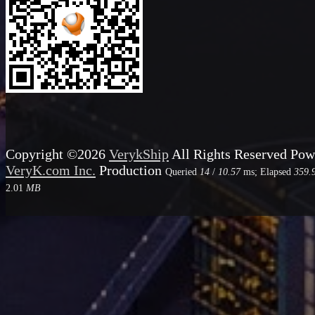
Copyright ©2026
VerykShip
All Rights Reserved
Pow
VeryK.com Inc.
Production
Queried
14
/
10.57
ms; Elapsed
359.
2.01
MB