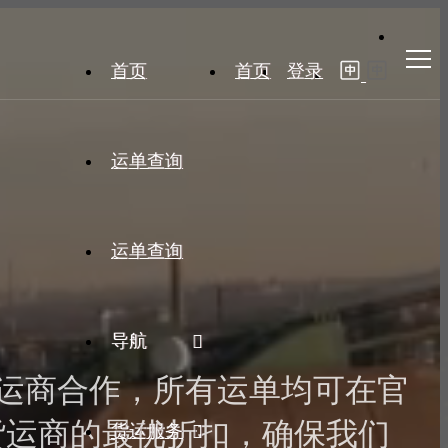
首页
首页
登录
运单查询
运单查询
导航
全球顶级货运商合作，所有运单均可在官
货运商的最优折扣，确保我们
货运服务