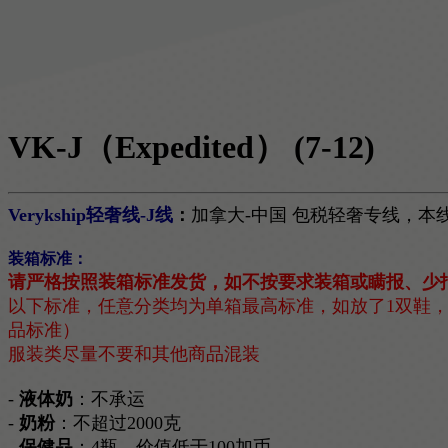
VK-J（Expedited）
(7-12)
Verykship轻奢线-J线
：
加拿大-中国 包税轻奢专线，
装箱标准：
请严格按照装箱标准发货，如不按要求装箱或瞒报、少
以下标准，任意分类均为单箱最高标准，如放了1双鞋
品标准）
服装类尽量不要和其他商品混装
-
液体奶
：不承运
-
奶粉
：不超过2000克
-
保健品
：4瓶，价值低于100加币