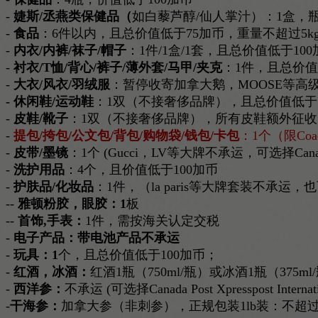
-
婕斯/丞燕类保健品（
如白藜芦醇/仙人掌汁）：1盒，瓶
-
食品
：6件以内，且总价值低于75加币，重量不超过5k
-
内衣/内裤/袜子/帽子
：1件/1盒/1套，且总价值低于100
-
衬衣/T恤/背心/裤子/薄外套/马甲/夹克
：1件，且总价值
-
大衣/风衣/羽绒服
：暂停收寄加拿大鹅，MOOSE等高
- 休闲鞋/运动鞋
：1双（不接奢侈品牌），且总价值低于1
-
皮鞋/靴子
：1双（不接奢侈品牌），所有皮鞋额外征收关税$12
-
提包/挎包/公文包/背包/购物袋/钱包/卡包
：1个（限Coac
-
皮带/墨镜
：1个 (Gucci，LV等大牌不承运，可选择Canada Po
-
洗护用品
：4个，且价值低于100加币
-
护肤品/化妆品
：1件，（la paris等大牌套装不承运，也可选择Ca
--
雅顿粉胶，眼胶：1
板
--
首饰,手表：
1件，需按海关认定交税
-
电子产品：带电池产品不承运
-
玩具：1
个，且总价值低于100加币；
-
红酒，冰酒：
红酒1瓶（750ml/瓶）或冰酒1瓶（37
-
西洋参：
不承运 (可选择Canada Post Xpresspost 
-
干海参：
加拿大参（非刺参），正规包装1lb装：不超