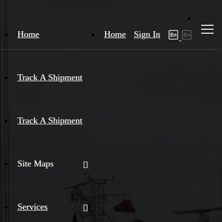
Home
Home
Sign In
Track A Shipment
Track A Shipment
Site Maps
Services