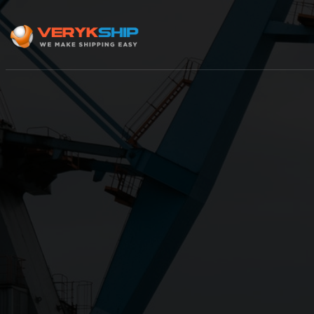
×
Track A Shipment