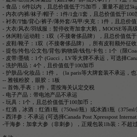
- 食品：6件以内，且总价值低于75加币，重量不超过5k
- 内衣/内裤/袜子/帽子：1件/1盒/1套，且总价值低于10
- 衬衣/T恤/背心/裤子/薄外套/马甲/夹克：1件，且总
- 大衣/风衣/羽绒服：暂停收寄加拿大鹅，MOOSE等高
- 休闲鞋/运动鞋：1双（不接奢侈品牌），且总价值低于1
- 皮鞋/靴子：1双（不接奢侈品牌），所有皮鞋额外征收关税$1
- 提包/挎包/公文包/背包/购物袋/钱包/卡包：1个（限Coach，M
- 皮带/墨镜：1个 (Gucci，LV等大牌不承运，可选择Canada Pos
- 洗护用品：4个，且价值低于100加币
- 护肤品/化妆品：1件，（la paris等大牌套装不承运，也可选择Can
-- 雅顿粉胶，眼胶：1板
-- 首饰,手表：1件，需按海关认定交税
- 电子产品：带电池产品不承运
- 玩具：1个，且总价值低于100加币；
- 红酒，冰酒：红酒1瓶（750ml/瓶）或冰酒1瓶（37
- 西洋参：不承运 (可选择Canada Post Xpresspost I
-干海参：加拿大参（非刺参），正规包装1lb装：不超