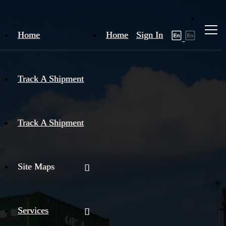
Home
Home
Sign In
Track A Shipment
Track A Shipment
Site Maps
Services