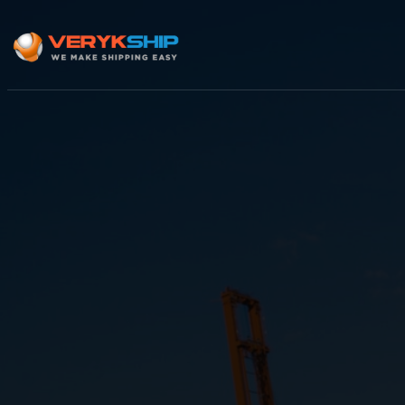
×
Track A Shipment